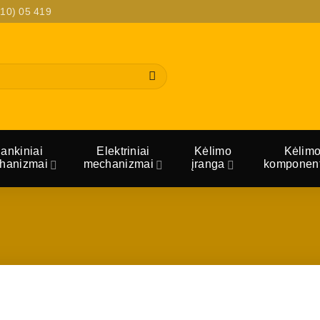
10) 05 419
ankiniai
Elektriniai
Kėlimo
Kėlim
hanizmai
mechanizmai
įranga
komponent