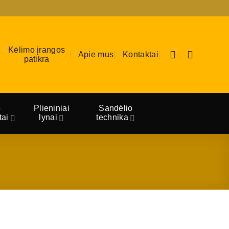
Kėlimo įrangos
Apie mus
Kontaktai
patikra
o
Plieniniai
Sandėlio
ai
lynai
technika