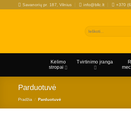
Skip
Savanorių pr. 187, Vilnius
info@bllc.lt
+370 (6
to
content
Ieškoti:
Kėlimo
Tvirtinimo įranga
R
stropai
mec
Parduotuvė
Pradžia
/
Parduotuvė