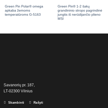
Green Pin Polar® omega
Green Pin® 1-2 šakų
apkaba žemoms
grandininio stropo pagrindinė
temperatūroms G-5163
jungtis iš nerūdijančio plieno
MSI
Savanorių pr. 187,
LT-02300 Vilnius
Skambinti
Rašyti