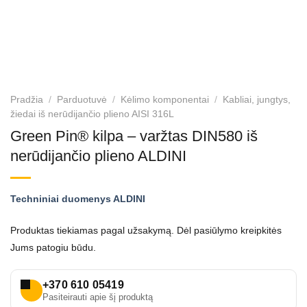
Pradžia
/
Parduotuvė
/
Kėlimo komponentai
/
Kabliai, jungtys,
žiedai iš nerūdijančio plieno AISI 316L
Green Pin® kilpa – varžtas DIN580 iš
nerūdijančio plieno ALDINI
Techniniai duomenys ALDINI
Produktas tiekiamas pagal užsakymą. Dėl pasiūlymo kreipkitės
Jums patogiu būdu.
+370 610 05419
Pasiteirauti apie šį produktą