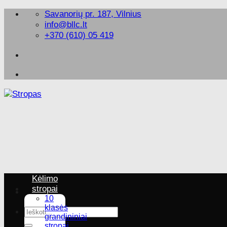
Skip
Savanorių pr. 187, Vilnius
to
info@bllc.lt
content
+370 (610) 05 419
Kėlimo
stropai
10
klasės
Ieškoti:
grandininiai
stropai