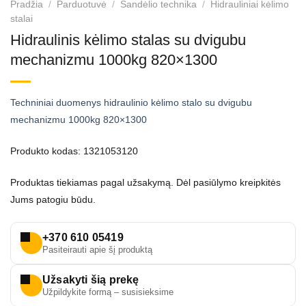
Pradžia
/
Parduotuvė
/
Sandėlio technika
/
Hidrauliniai kėlimo
stalai
Hidraulinis kėlimo stalas su dvigubu
mechanizmu 1000kg 820×1300
Techniniai duomenys hidraulinio kėlimo stalo su dvigubu
mechanizmu 1000kg 820×1300
Produkto kodas: 1321053120
Produktas tiekiamas pagal užsakymą. Dėl pasiūlymo kreipkitės
Jums patogiu būdu.
+370 610 05419
Pasiteirauti apie šį produktą
Užsakyti šią prekę
Užpildykite formą – susisieksime